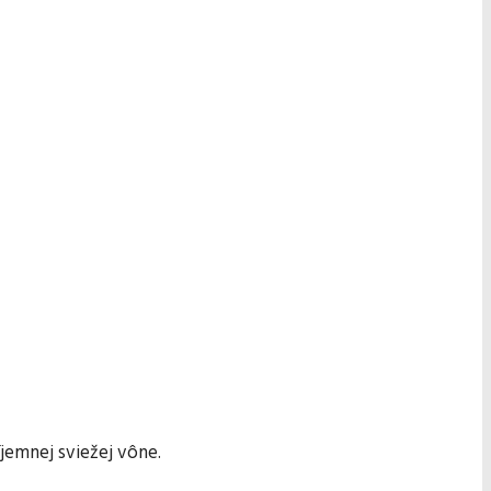
íjemnej sviežej vône.