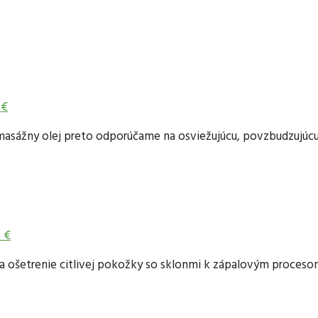
 €
asážny olej preto odporúčame na osviežujúcu, povzbudzujúcu m
5 €
na ošetrenie citlivej pokožky so sklonmi k zápalovým proceso