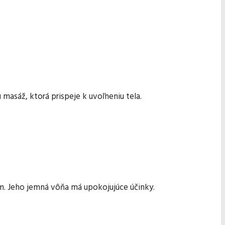
asáž, ktorá prispeje k uvoľneniu tela.
m. Jeho jemná vôňa má upokojujúce účinky.