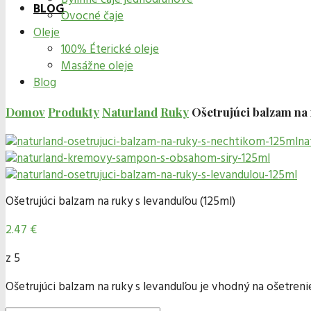
BLOG
Ovocné čaje
Oleje
100% Éterické oleje
Masážne oleje
Blog
Domov
Produkty
Naturland
Ruky
Ošetrujúci balzam na 
Ošetrujúci balzam na ruky s levanduľou (125ml)
2.47 €
z 5
Ošetrujúci balzam na ruky s levanduľou je vhodný na ošetren