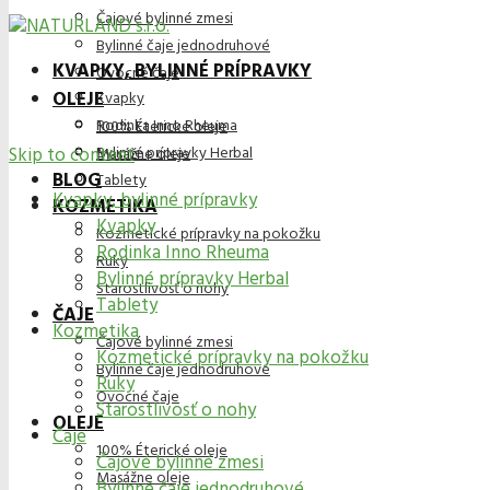
Čajové bylinné zmesi
Bylinné čaje jednodruhové
KVAPKY, BYLINNÉ PRÍPRAVKY
Ovocné čaje
OLEJE
Kvapky
Rodinka Inno Rheuma
100% Éterické oleje
Skip to content
Bylinné prípravky Herbal
Masážne oleje
BLOG
Tablety
Kvapky, bylinné prípravky
KOZMETIKA
Kvapky
Kozmetické prípravky na pokožku
Rodinka Inno Rheuma
Ruky
Bylinné prípravky Herbal
Starostlivosť o nohy
Tablety
ČAJE
Kozmetika
Čajové bylinné zmesi
Kozmetické prípravky na pokožku
Bylinné čaje jednodruhové
Ruky
Ovocné čaje
Starostlivosť o nohy
OLEJE
Čaje
100% Éterické oleje
Čajové bylinné zmesi
Masážne oleje
Bylinné čaje jednodruhové