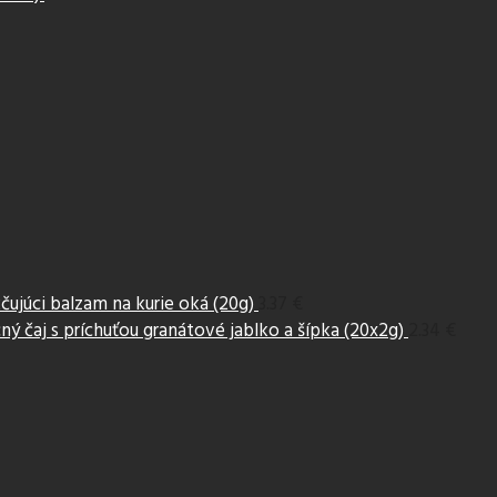
ujúci balzam na kurie oká (20g)
3.37 €
ý čaj s príchuťou granátové jablko a šípka (20x2g)
2.34 €