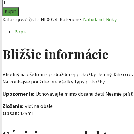
Kúpiť
Katalógové číslo:
NL0024
.
Kategórie:
Naturland
,
Ruky
.
Popis
Bližšie informácie
Vhodný na ošetrenie podráždenej pokožky. Jemný, ľahko rozt
Na vonkajšie použitie pre všetky typy pokožky.
Upozornenie:
Uchovávajte mimo dosahu detí! Nesmie prísť d
Zloženie:
viď. na obale
Obsah:
125ml