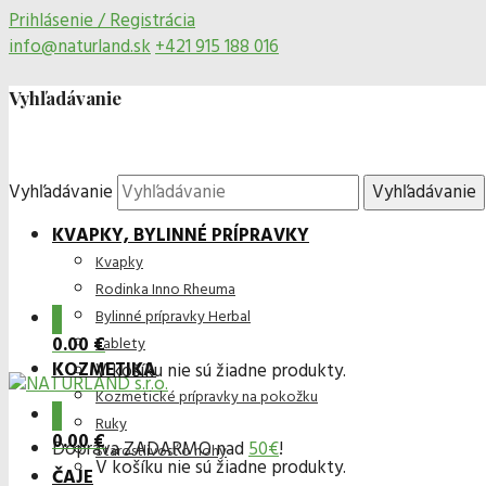
Prihlásenie / Registrácia
info@naturland.sk
+421 915 188 016
Vyhľadávanie
Vyhľadávanie
KVAPKY, BYLINNÉ PRÍPRAVKY
Kvapky
Rodinka Inno Rheuma
0
Bylinné prípravky Herbal
0.00 €
Tablety
KOZMETIKA
V košíku nie sú žiadne produkty.
Kozmetické prípravky na pokožku
0
Ruky
0.00 €
Doprava ZADARMO nad
50€
!
Starostlivosť o nohy
V košíku nie sú žiadne produkty.
ČAJE