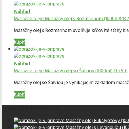
Náhľad
Masážne oleje
Masážny olej s Rozmarínom (1000ml)
13.
Masážny olej s Rozmarínom uvoľňuje kŕčovité sťahy hla
Kúpiť
Náhľad
Masážne oleje
Masážny olej so Šalviou (1000ml)
13.75 €
Masážny olej so Šalviou je vynikajúcim základom masáž
Kúpiť
NAJNOVŠIE PRODUKTY
Masážny olej Eukalyptový (10
Masážny olej s Levanduľou (10