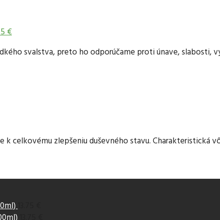
75 €
dkého svalstva, preto ho odporúčame proti únave, slabosti, v
e k celkovému zlepšeniu duševného stavu. Charakteristická vô
00ml)
13.75 €
00ml)
13.75 €