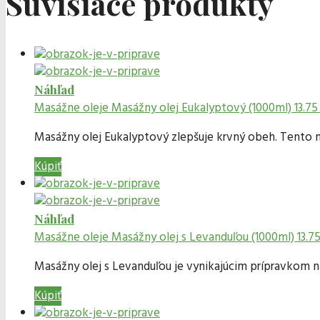
Súvisiace produkty
Náhľad
Masážne oleje
Masážny olej Eukalyptový (1000ml)
13.75
Masážny olej Eukalyptový zlepšuje krvný obeh. Tento m
Kúpiť
Náhľad
Masážne oleje
Masážny olej s Levanduľou (1000ml)
13.7
Masážny olej s Levanduľou je vynikajúcim prípravkom 
Kúpiť