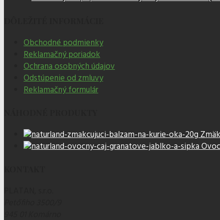
DÔLEŽITÉ INFORMÁCIE
Obchodné podmienky
Reklamačný poriadok
Ochrana osobných údajov
Odstúpenie od zmluvy
Reklamačný formulár
NÁHODNÉ PRODUKTY
Zmäkč
Ovocn
KONTAKT
PLATAN, s.r.o.
Petőfiho 3500/9
945 01 Komárno