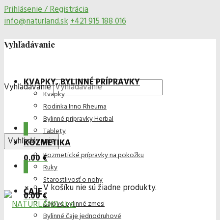
Prihlásenie / Registrácia
info@naturland.sk
+421 915 188 016
Vyhľadávanie
KVAPKY, BYLINNÉ PRÍPRAVKY
Vyhľadávanie
Kvapky
Rodinka Inno Rheuma
Bylinné prípravky Herbal
0
Tablety
KOZMETIKA
Kozmetické prípravky na pokožku
0.00 €
0
Ruky
Starostlivosť o nohy
V košíku nie sú žiadne produkty.
ČAJE
0.00 €
Čajové bylinné zmesi
Bylinné čaje jednodruhové