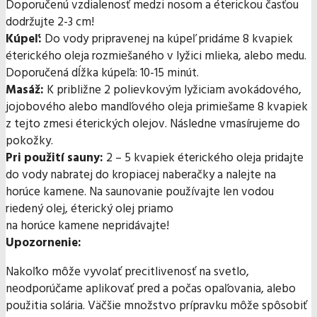
Doporučenú vzdialenosť medzi nosom a éterickou časťou
dodržujte 2-3 cm!
Kúpeľ:
Do vody pripravenej na kúpeľ pridáme 8 kvapiek
éterického oleja rozmiešaného v lyžici mlieka, alebo medu.
Doporučená dĺžka kúpeľa: 10-15 minút.
Masáž:
K približne 2 polievkovým lyžiciam avokádového,
jojobového alebo mandľového oleja primiešame 8 kvapiek
z tejto zmesi éterických olejov. Následne vmasírujeme do
pokožky.
Pri použití sauny:
2 – 5 kvapiek éterického oleja pridajte
do vody nabratej do kropiacej naberačky a nalejte na
horúce kamene. Na saunovanie používajte len vodou
riedený olej, éterický olej priamo
na horúce kamene nepridávajte!
Upozornenie:
Nakoľko môže vyvolať precitlivenosť na svetlo,
neodporúčame aplikovať pred a počas opaľovania, alebo
použitia solária. Väčšie množstvo prípravku môže spôsobiť