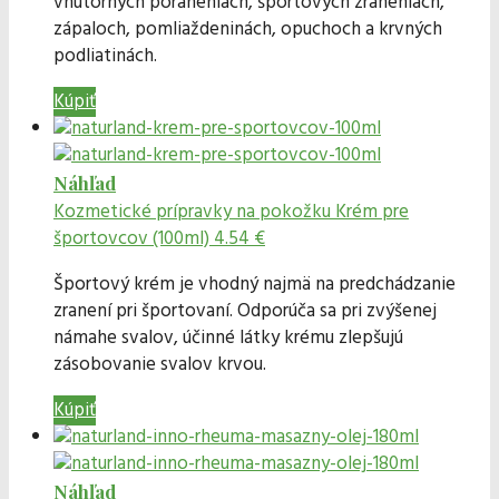
vnútorných poraneniach, športových zraneniach,
zápaloch, pomliaždeninách, opuchoch a krvných
podliatinách.
Kúpiť
Náhľad
Kozmetické prípravky na pokožku
Krém pre
športovcov (100ml)
4.54 €
Športový krém je vhodný najmä na predchádzanie
zranení pri športovaní. Odporúča sa pri zvýšenej
námahe svalov, účinné látky krému zlepšujú
zásobovanie svalov krvou.
Kúpiť
Náhľad