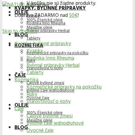
V košíku nie sú žiadne produkty.
Ovocné čaje
KVAPKY, BYLINNÉ PRÍPRAVKY
OLEJE
Doprava ZADARMO nad
50€
!
Kvapky
100% Éterické oleje
Rodinka Inno Rheuma
Masážne oleje
Skip to content
Bylinné prípravky Herbal
BLOG
Tablety
Kvapky, bylinné prípravky
KOZMETIKA
Kvapky
Kozmetické prípravky na pokožku
Rodinka Inno Rheuma
Ruky
Bylinné prípravky Herbal
Starostlivosť o nohy
Tablety
ČAJE
Kozmetika
Čajové bylinné zmesi
Kozmetické prípravky na pokožku
Bylinné čaje jednodruhové
Ruky
Ovocné čaje
Starostlivosť o nohy
OLEJE
Čaje
100% Éterické oleje
Čajové bylinné zmesi
Masážne oleje
Bylinné čaje jednodruhové
BLOG
Ovocné čaje