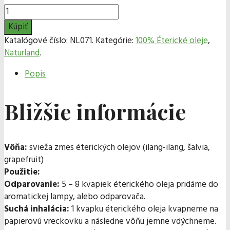
Kúpiť
Katalógové číslo:
NL071
.
Kategórie:
100% Éterické oleje
,
Naturland
.
Popis
Bližšie informácie
Vôňa:
svieža zmes éterických olejov (ilang-ilang, šalvia,
grapefruit)
Použitie:
Odparovanie:
5 – 8 kvapiek éterického oleja pridáme do
aromatickej lampy, alebo odparovača.
Suchá inhalácia:
1 kvapku éterického oleja kvapneme na
papierovú vreckovku a následne vôňu jemne vdýchneme.