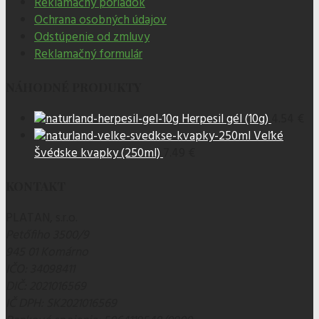
Reklamačný poriadok
Ochrana osobných údajov
Odstúpenie od zmluvy
Reklamačný formulár
NÁHODNÉ PRODUKTY
Herpesil gél (10g)
4.54 €
Veľké
Švédske kvapky (250ml)
7.49 €
KONTAKT
PLATAN, s.r.o.
Petőfiho 3500/9
945 01 Komárno
IČO
: 34098411
DIČ
: 2021016569
IČ DPH
: SK2021016569