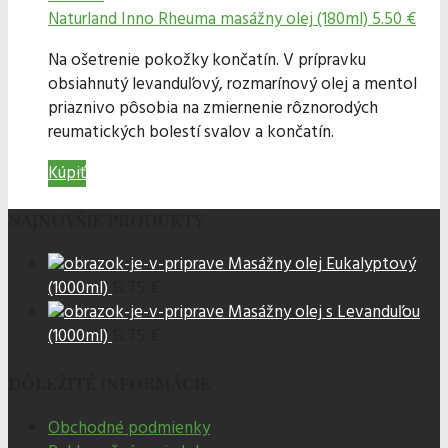
Naturland
Inno Rheuma masážny olej (180ml)
5.50 €
Na ošetrenie pokožky končatín. V prípravku
obsiahnutý levanduľový, rozmarínový olej a mentol
priaznivo pôsobia na zmiernenie rôznorodých
reumatických bolestí svalov a končatín.
Kúpiť
NAJNOVŠIE PRODUKTY
Masážny olej Eukalyptový
(1000ml)
13.75 €
Masážny olej s Levanduľou
(1000ml)
13.75 €
DÔLEŽITÉ INFORMÁCIE
Obchodné podmienky