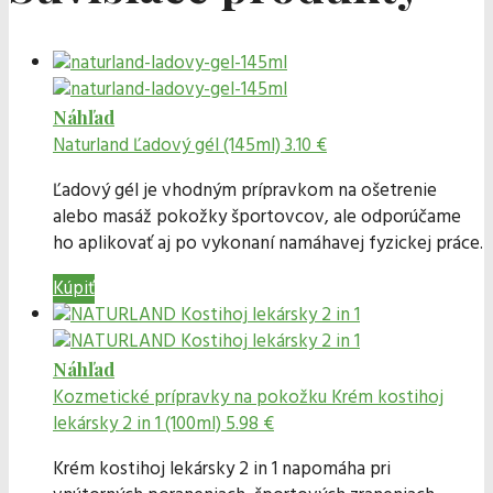
Náhľad
Naturland
Ľadový gél (145ml)
3.10 €
Ľadový gél je vhodným prípravkom na ošetrenie
alebo masáž pokožky športovcov, ale odporúčame
ho aplikovať aj po vykonaní namáhavej fyzickej práce.
Kúpiť
Náhľad
Kozmetické prípravky na pokožku
Krém kostihoj
lekársky 2 in 1 (100ml)
5.98 €
Krém kostihoj lekársky 2 in 1 napomáha pri