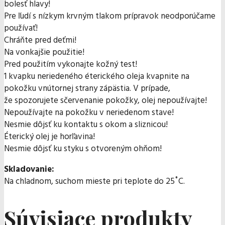
bolesť hlavy!
Pre ľudí s nízkym krvným tlakom prípravok neodporúčame
používať!
Chráňte pred deťmi!
Na vonkajšie použitie!
Pred použitím vykonajte kožný test!
1 kvapku neriedeného éterického oleja kvapnite na
pokožku vnútornej strany zápästia. V prípade,
že spozorujete sčervenanie pokožky, olej nepoužívajte!
Nepoužívajte na pokožku v neriedenom stave!
Nesmie dôjsť ku kontaktu s okom a sliznicou!
Éterický olej je horľavina!
Nesmie dôjsť ku styku s otvoreným ohňom!
Skladovanie:
Na chladnom, suchom mieste pri teplote do 25˚C.
Súvisiace produkty